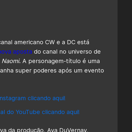
 canal americano CW e a DC está
nova aposta
do canal no universo de
e
Naomi
. A personagem-título é uma
ganha super poderes após um evento
nstagram clicando aqui!
al do YouTube clicando aqui!
tiva da produção, Ava DuVernay,