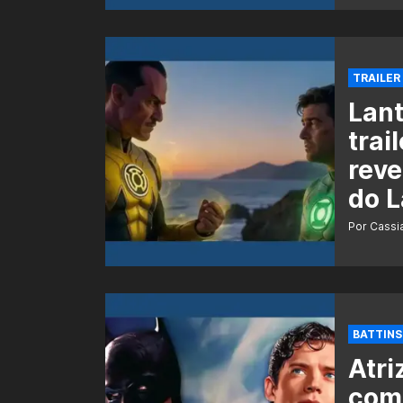
TRAILER
Lant
trai
reve
do L
Por Cass
BATTINS
Atri
como