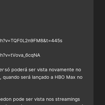
tch?v=TQF0L2n9FM8&t=445s
ch?v=tVova_6cqNA
er
só poderá ser vista novamente no
ho, quando será lançado a HBO Max no
don pode ser vista nos streamings