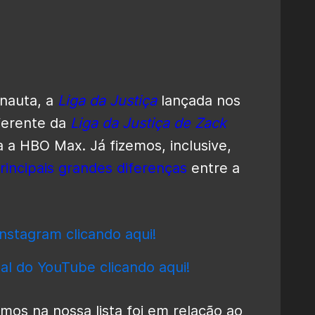
nauta, a
Liga da Justiça
lançada nos
ferente da
Liga da Justiça de Zack
 a HBO Max. Já fizemos, inclusive,
rincipais grandes diferenças
entre a
nstagram clicando aqui!
al do YouTube clicando aqui!
s na nossa lista foi em relação ao