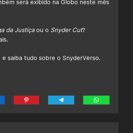
ambém será exibido na Globo neste mês
a da Justiça
ou o
Snyder Cut
?
is.
C
e saiba tudo sobre o SnyderVerso.