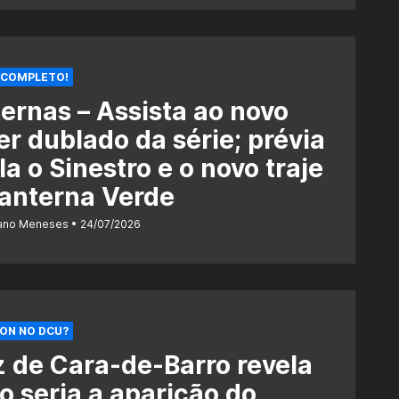
 COMPLETO!
ernas – Assista ao novo
ler dublado da série; prévia
la o Sinestro e o novo traje
anterna Verde
iano Meneses
24/07/2026
ON NO DCU?
z de Cara-de-Barro revela
 seria a aparição do