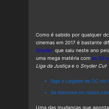
Como é sabido por qualquer dc
cinemas em 2017 é bastante di
Snyder
,
que saiu neste ano pela
uma mega matéria com
as 50 p
Liga da Justiça
e o
Snyder Cut
.
Siga o Legado da DC no I
Se inscreva no nosso can
Uma das mudanças que apontamo