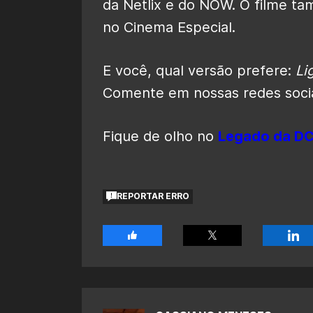
da Netlix e do NOW. O filme t
no Cinema Especial.
E você, qual versão prefere:
Lig
Comente em nossas redes socia
Fique de olho no
Legado da D
REPORTAR ERRO