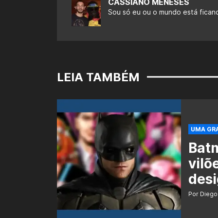
CASSIANO MENESES
Sou só eu ou o mundo está fican
LEIA TAMBÉM
UMA GRA
Batm
vilõ
desi
Por Diego