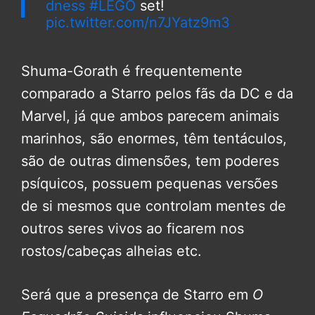
dness
#LEGO
set!
pic.twitter.com/n7JYatz9m3
— FandomWire (@FandomWire)
Shuma-Gorath é frequentemente
December 2, 2021
comparado a Starro pelos fãs da DC e da
Marvel, já que ambos parecem animais
marinhos, são enormes, têm tentáculos,
são de outras dimensões, tem poderes
psíquicos, possuem pequenas versões
de si mesmos que controlam mentes de
outros seres vivos ao ficarem nos
rostos/cabeças alheias etc.
Será que a presença de Starro em
O