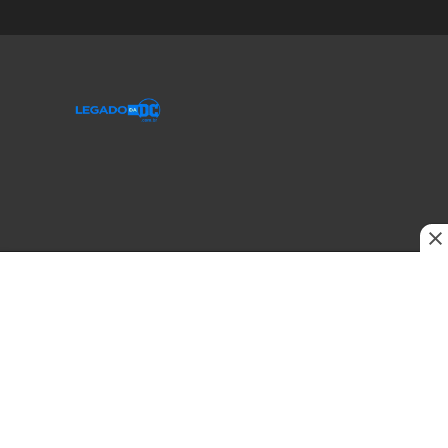
© 2020-2026 Legado da DC, uma empresa da Legado Enterprises.
fabiolobo
Este site usa cookies para garantir uma melhor experiência. Ao