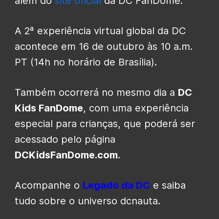
além do
site oficial
da DC FanDome.
A 2ª experiência virtual global da DC
acontece em 16 de outubro às 10 a.m.
PT (14h no horário de Brasília).
Também ocorrerá no mesmo dia a
DC
Kids FanDome
, com uma experiência
especial para crianças, que poderá ser
acessado pelo página
DCKidsFanDome.com
.
Acompanhe o
Legado da DC
e saiba
tudo sobre o universo dcnauta.