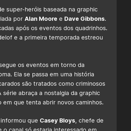
de super-heróis baseada na graphic
riada por
Alan Moore
e
Dave Gibbons
.
cadas após os eventos dos quadrinhos.
ndelof e a primeira temporada estreou
 segue os eventos em torno da
homa. Ela se passa em uma história
scarados são tratados como criminosos
 série abraça a nostalgia da graphic
o em que tenta abrir novos caminhos.
informou que
Casey Bloys
, chefe de
e o canal só estaria interessado em