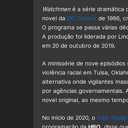
Watchmen
é a série dramática 
novel da
DC Comics
de 1986, c
O programa se passa várias dé
A produção foi liderada por Li
em 20 de outubro de 2019.
A minissérie de nove episódios
violência racial em Tulsa, Okla
alternativa onde vigilantes ma
por agências governamentais. A
novel original, ao mesmo temp
No início de 2020, o
USA Today
programação da
HBO
, disse qu