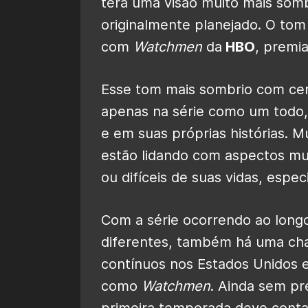
terá uma visão muito mais som
originalmente planejado. O to
com
Watchmen
da
HBO
, premi
Esse tom mais sombrio com ce
apenas na série como um todo
e em suas próprias histórias. M
estão lidando com aspectos mui
ou difíceis de suas vidas, espe
Com a série ocorrendo ao long
diferentes, também há uma ch
contínuos nos Estados Unidos 
como
Watchmen
. Ainda sem p
primeira temporada deve conta