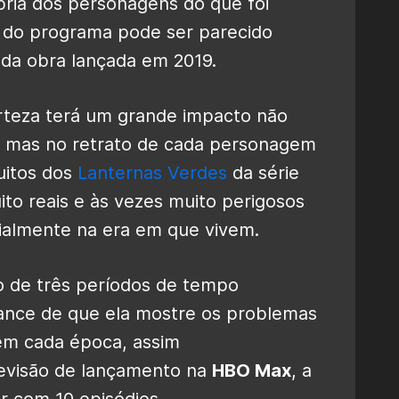
bria dos personagens do que foi
m do programa pode ser parecido
ada obra lançada em 2019.
rteza terá um grande impacto não
, mas no retrato de cada personagem
uitos dos
Lanternas Verdes
da série
to reais e às vezes muito perigosos
cialmente na era em que vivem.
o de três períodos de tempo
ance de que ela mostre os problemas
em cada época, assim
revisão de lançamento na
HBO Max
, a
r com 10 episódios.