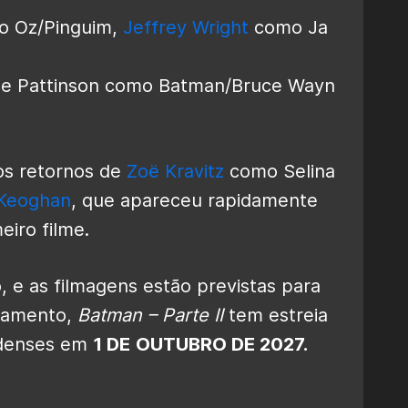
o Oz/Pinguim,
Jeffrey Wright
como Ja
 de Pattinson como Batman/Bruce Wayn
os retornos de
Zoë Kravitz
como Selina
 Keoghan
, que apareceu rapidamente
eiro filme.
, e as filmagens estão previstas para
diamento,
Batman – Parte II
tem estreia
idenses em
1 DE
OUTUBRO DE 2027.