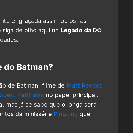
nte engraçada assim ou os fãs
siga de olho aqui no
Legado da DC
idades.
me do Batman?
ão de Batman, filme de
Matt Reeves
obert Pattinson
no papel principal.
, mas já se sabe que o longa será
entos da minissérie
Pinguim
, que