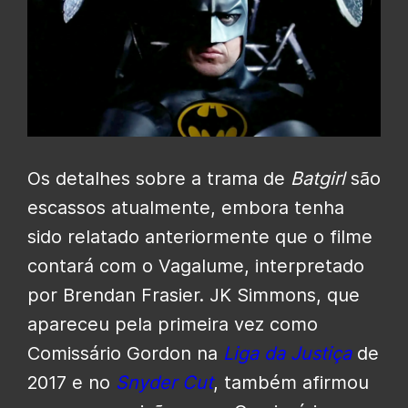
Os detalhes sobre a trama de
Batgirl
são
escassos atualmente, embora tenha
sido relatado anteriormente que o filme
contará com o Vagalume, interpretado
por Brendan Frasier. JK Simmons, que
apareceu pela primeira vez como
Comissário Gordon na
Liga
da
Justiça
de
2017 e no
Snyder Cut
, também afirmou