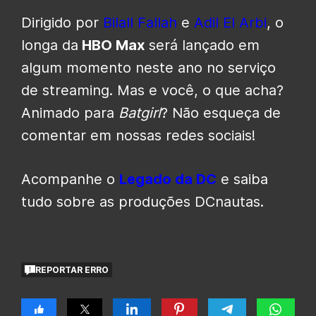
Dirigido por
Bilall Fallah
e
Adil El Arbi
, o
longa da
HBO Max
será lançado em
algum momento neste ano no serviço
de streaming. Mas e você, o que acha?
Animado para
Batgirl
? Não esqueça de
comentar em nossas redes sociais!
Acompanhe o
Legado da DC
e saiba
tudo sobre as produções DCnautas.
REPORTAR ERRO