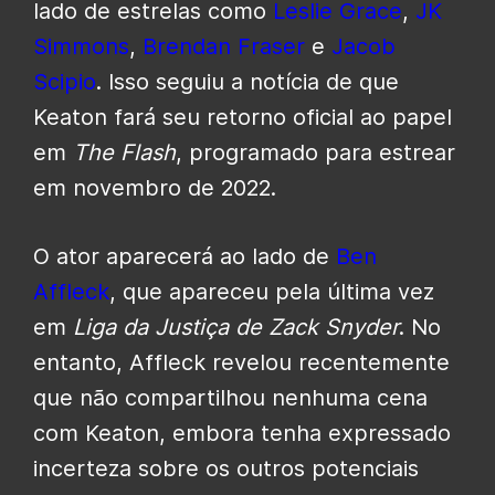
lado de estrelas como
Leslie Grace
,
JK
Simmon
s
,
Brendan Fraser
e
Jacob
Scipio
. Isso seguiu a notícia de que
Keaton fará seu retorno oficial ao papel
em
The Flash
, programado para estrear
em novembro de 2022.
O ator aparecerá ao lado de
Ben
Affleck
, que apareceu pela última vez
em
Liga da Justiça de Zack Snyder
. No
entanto, Affleck revelou recentemente
que não compartilhou nenhuma cena
com Keaton, embora tenha expressado
incerteza sobre os outros potenciais