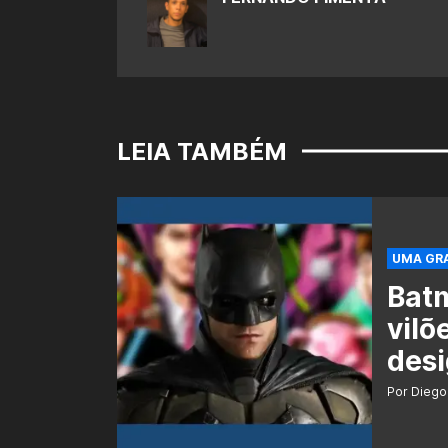
LEIA TAMBÉM
UMA GRA
Batm
vilõ
desi
Por Diego