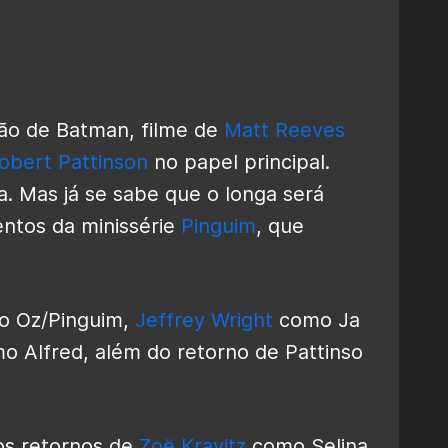
ão de Batman, filme de
Matt Reeves
obert Pattinson
no papel principal.
. Mas já se sabe que o longa será
entos da minissérie
Pinguim
, que
o Oz/Pinguim,
Jeffrey Wright
como Ja
 Alfred, além do retorno de Pattinso
os retornos de
Zoë Kravitz
como Selina