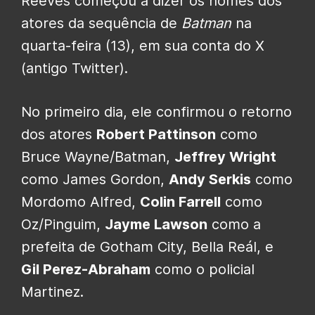
Reeves começou a dizer os nomes dos
atores da sequência de
Batman
na
quarta-feira (13), em sua conta do X
(antigo Twitter).
No primeiro dia, ele confirmou o retorno
dos atores
Robert Pattinson
como
Bruce Wayne/Batman,
Jeffrey Wright
como James Gordon,
Andy Serkis
como
Mordomo Alfred,
Colin Farrell
como
Oz/Pinguim,
Jayme Lawson
como a
prefeita de Gotham City, Bella Reál, e
Gil Perez-Abraham
como o policial
Martinez.