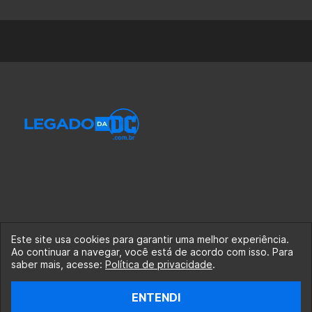
Este site usa cookies para garantir uma melhor experiência.
Ao continuar a navegar, você está de acordo com isso. Para
© 2020-2026 Legado da DC, uma empresa da Legado
saber mais, acesse:
Política de privacidade
.
Enterprises.
ENTENDI
fabiolobo