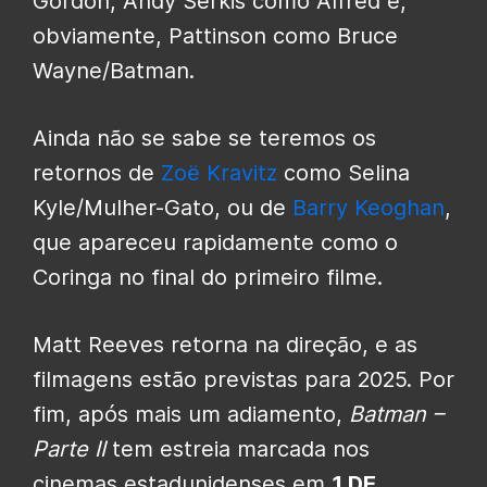
Gordon, Andy Serkis como Alfred e,
obviamente, Pattinson como Bruce
Wayne/Batman.
Ainda não se sabe se teremos os
retornos de
Zoë Kravitz
como Selina
Kyle/Mulher-Gato, ou de
Barry Keoghan
,
que apareceu rapidamente como o
Coringa no final do primeiro filme.
Matt Reeves retorna na direção, e as
filmagens estão previstas para 2025. Por
fim, após mais um adiamento,
Batman –
Parte II
tem estreia marcada nos
cinemas estadunidenses em
1 DE