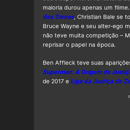
maioria durou apenas um filme
das Trevas
,
Christian Bale se t
Bruce Wayne e seu alter-ego ma
não teve muita competição – Mi
reprisar o papel na época.
Ben Affleck teve suas apariç
Superman: A Origem da Justiç
de 2017 e
Liga da Justiça de Z