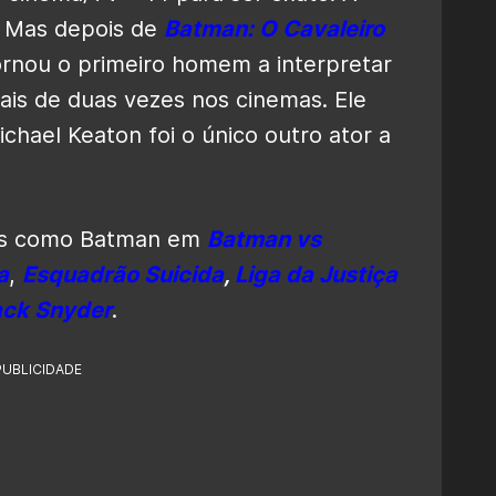
. Mas depois de
Batman: O Cavaleiro
ornou o primeiro homem a interpretar
is de duas vezes nos cinemas. Ele
chael Keaton foi o único outro ator a
ões como Batman em
Batman vs
a
,
Esquadrão Suicida
,
Liga da Justiça
ack Snyder
.
PUBLICIDADE