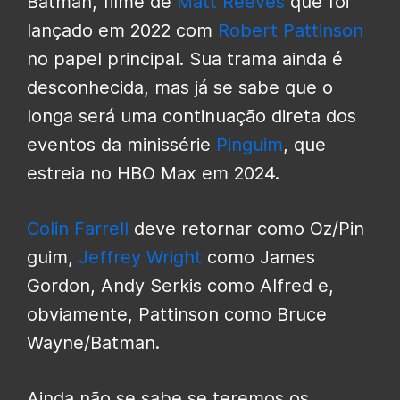
Batman, filme de
Matt Reeves
que foi
lançado em 2022 com
Robert Pattinson
no papel principal. Sua trama ainda é
desconhecida, mas já se sabe que o
longa será uma continuação direta dos
eventos da minissérie
Pinguim
, que
estreia no HBO Max em 2024.
Colin Farrell
deve retornar como Oz/Pin
guim,
Jeffrey Wright
como James
Gordon, Andy Serkis como Alfred e,
obviamente, Pattinson como Bruce
Wayne/Batman.
Ainda não se sabe se teremos os