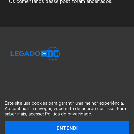
Os comentários desse post foram encerrados.
Este site usa cookies para garantir uma melhor experiência.
Ao continuar a navegar, você está de acordo com isso. Para
© 2020-2026 Legado da DC, uma empresa da Legado
saber mais, acesse:
Política de privacidade
.
Enterprises.
ENTENDI
fabiolobo