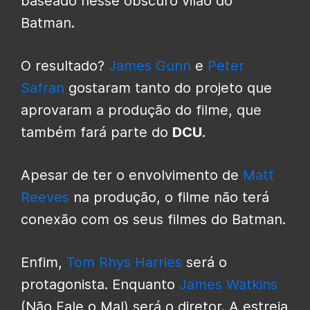
baseado nesse obscuro vilão do
Batman.
O resultado?
James Gunn
e
Peter
Safran
gostaram tanto do projeto que
aprovaram a produção do filme, que
também fará parte do
DCU
.
Apesar de ter o envolvimento de
Matt
Reeves
na produção, o filme não terá
conexão com os seus filmes do Batman.
Enfim,
Tom Rhys Harries
será o
protagonista. Enquanto
James Watkins
(Não Fale o Mal) será o diretor. A estreia