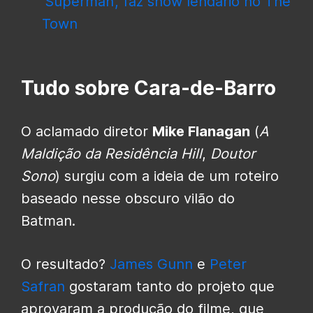
‘Superman’, faz show lendário no The
Town
Tudo sobre Cara-de-Barro
O aclamado diretor
Mike Flanagan
(
A
Maldição da Residência Hill
,
Doutor
Sono
) surgiu com a ideia de um roteiro
baseado nesse obscuro vilão do
Batman.
O resultado?
James Gunn
e
Peter
Safran
gostaram tanto do projeto que
aprovaram a produção do filme, que