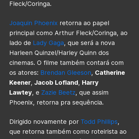
Fleck/Coringa.
Joaquin Phoenix
retorna ao papel
principal como Arthur Fleck/Coringa, ao
lado de
Lady Gaga
, que será a nova
Harleen Quinzel/Harley Quinn dos
cinemas. O filme também contará com
os atores:
Brendan Gleeson
,
Catherine
Keener
,
Jacob Lofland
,
Harry
Lawtey
, e
Zazie Beetz
, que assim
Phoenix, retorna pra sequência.
Dirigido novamente por
Todd Phillips
,
que retorna também como roteirista ao