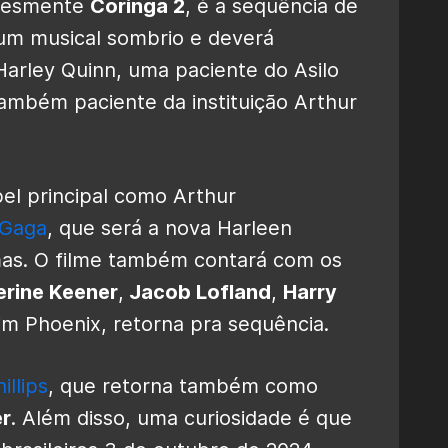
plesmente
Coringa 2
, é a sequência de
 um musical sombrio e deverá
arley Quinn, uma paciente do Asilo
ambém paciente da instituição Arthur
el principal como Arthur
 Gaga
, que será a nova Harleen
mas. O filme também contará com os
erine Keener
,
Jacob Lofland
,
Harry
im Phoenix, retorna pra sequência.
illips
, que retorna também como
er
. Além disso, uma curiosidade é que