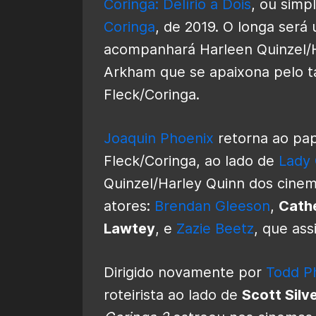
Coringa: Delírio a Dois
, ou sim
Coringa
, de 2019. O longa será
acompanhará Harleen Quinzel/H
Arkham que se apaixona pelo t
Fleck/Coringa.
Joaquin Phoenix
retorna ao pap
Fleck/Coringa, ao lado de
Lady
Quinzel/Harley Quinn dos cine
atores:
Brendan Gleeson
,
Cath
Lawtey
, e
Zazie Beetz
, que ass
Dirigido novamente por
Todd Ph
roteirista ao lado de
Scott Silv