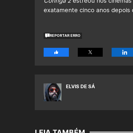
Coringa 2
estreou nos cinemas 
exatamente cinco anos depois d
REPORTAR ERRO
ELVIS DE SÁ
LEIA TAMBÉM