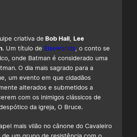
ipe criativa de
Bob Hall
,
Lee
n
. Um título de
Elseworlds
, o conto se
ico, onde Batman é considerado uma
Batman. O dia mais sagrado para a
ue, um evento em que cidadãos
mente alterados e submetidos a
erem com os inimigos clássicos de
espótico da igreja, O Bruce.
pel mais vilão no cânone do Cavaleiro
er de um grupo de resistência com o