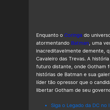
Enquanto o
Coringa
do universo
atormentando
Batman
, uma ve
inacreditavelmente demente, q
Cavaleiro das Trevas. A históri
futuro distante, onde Gotham f
histórias de Batman e sua galeri
líder tão opressor que o candi
libertar Gotham de seu governo 
Siga o Legado da DC no I