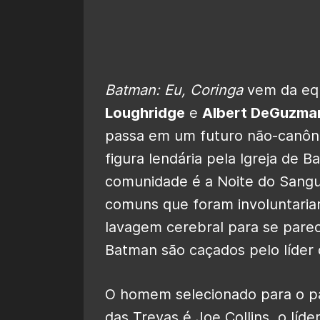
Batman: Eu, Coringa
vem da equ
Loughridge
e
Albert DeGuzma
passa em um futuro não-canôn
figura lendária pela Igreja de 
comunidade é a Noite do Sang
comuns que foram involuntaria
lavagem cerebral para se parec
Batman são caçados pelo líder d
O homem selecionado para o pa
das Trevas é Joe Collins, o líd