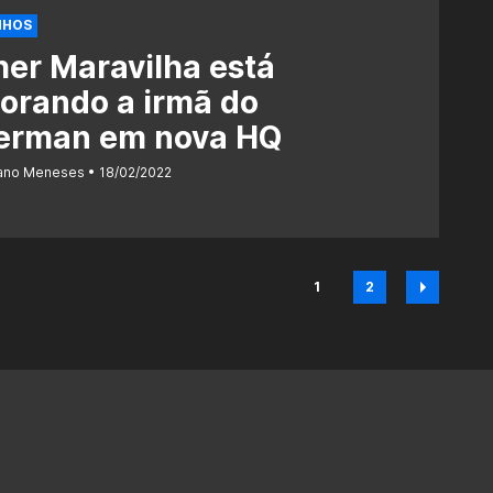
NHOS
er Maravilha está
orando a irmã do
erman em nova HQ
iano Meneses
18/02/2022
1
2
Página
Página