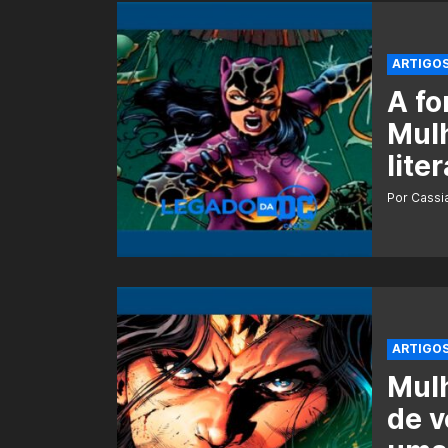
ARTIGO
A fo
Mul
liter
Por Cass
ARTIGO
Mulh
de 