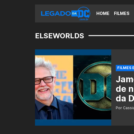
HOME
FILMES
ELSEWORLDS
FILMES 
Jam
de n
da 
Por Cass