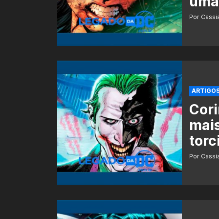
uma 
Por Cass
ARTIGO
Cori
mais
torc
Por Cass