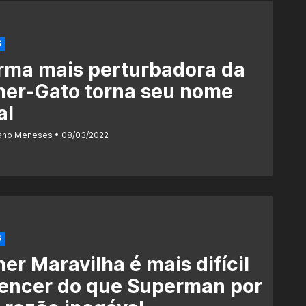
S
rma mais perturbadora da
her-Gato torna seu nome
al
iano Meneses
08/03/2022
S
er Maravilha é mais difícil
vencer do que Superman por