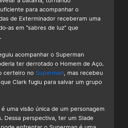
ivelar a batalha, tornando
suficiente para acompanhar o
adas de Exterminador receberam uma
ndo-as em “sabres de luz” que
.
seguiu acompanhar o Superman
oderia ter derrotado o Homem de Aço.
o certeiro no
Superman
, mas recebeu
 que Clark fugiu para salvar um grupo
r é uma visão única de um personagem
s. Dessa perspectiva, ter um Slade
e pode enfrentar o Superman é uma