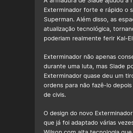
A armadura de Slade ajudou a n
Exterminador forte e rápido o 
Superman. Além disso, as esp
atualização tecnológica, torna
poderiam realmente ferir Kal-El
Exterminador não apenas con
durante uma luta, mas Slade p
Exterminador quase deu um tir
ordens para não fazê-lo depois
de civis.
O design do novo Exterminado
que já foi adaptado várias veze
Wilson com alta tecnologia qu