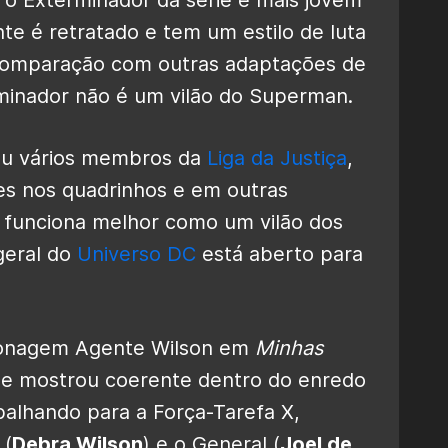
e é retratado e tem um estilo de luta
comparação com outras adaptações de
rminador não é um vilão do Superman.
tou vários membros da
Liga da Justiça
,
es nos quadrinhos e em outras
 funciona melhor como um vilão dos
geral do
Universo DC
está aberto para
rsonagem Agente Wilson em
Minhas
e mostrou coerente dentro do enredo
balhando para a Força-Tarefa X,
 (
Debra Wilson
) e o General (
Joel de