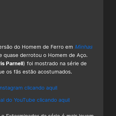
versão do Homem de Ferro em
Minhas
ue quase derrotou o Homem de Aço.
is Parnell
) foi mostrado na série de
e os fãs estão acostumados.
nstagram clicando aqui!
al do YouTube clicando aqui!
 o Exterminador da série é mais jovem