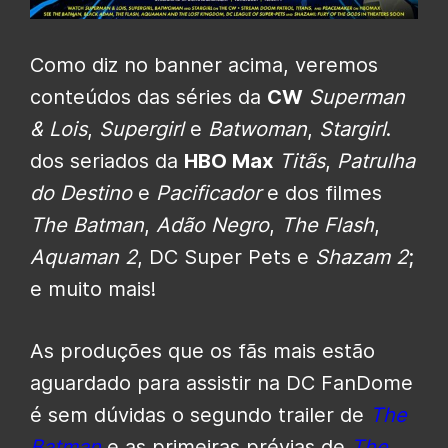
Como diz no banner acima, veremos
conteúdos das séries da
CW
Superman
& Lois
,
Supergirl
e
Batwoman
,
Stargirl
.
dos seriados da
HBO Max
Titãs
,
Patrulha
do Destino
e
Pacificador
e dos filmes
The Batman
,
Adão Negro
,
The Flash
,
Aquaman 2
, DC Super Pets e
Shazam 2
;
e muito mais!
As produções que os fãs mais estão
aguardado para assistir na DC FanDome
é sem dúvidas o segundo trailer de
The
Batman
e as primeiras prévias de
The