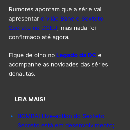
Rumores apontam que a série vai
apresentar
o vilão Bane e Sexteto
Secreto no DCEU
, mas nada foi
confirmado até agora.
Fique de olho no
Legado da DC
e
acompanhe as novidades das séries
dcnautas.
LEIA MAIS!
BOMBA! Live-action do Sexteto
Secreto está em desenvolvimento;