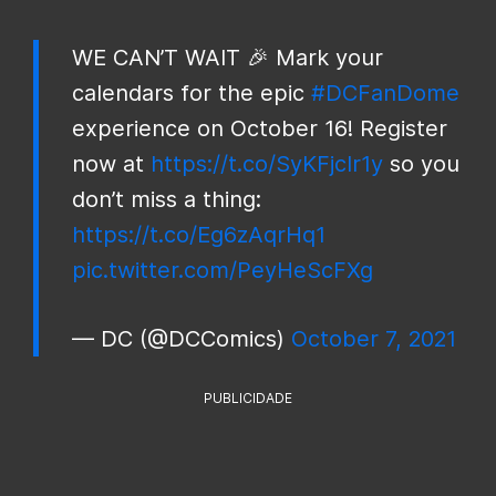
WE CAN’T WAIT 🎉 Mark your
calendars for the epic
#DCFanDome
experience on October 16! Register
now at
https://t.co/SyKFjcIr1y
so you
don’t miss a thing:
https://t.co/Eg6zAqrHq1
pic.twitter.com/PeyHeScFXg
— DC (@DCComics)
October 7, 2021
PUBLICIDADE