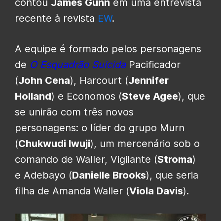
contou
James Gunn
em uma entrevista
recente à revista
EW
.
A equipe é formado pelos personagens
de
O Esquadrão Suicida
Pacificador
(
John Cena
), Harcourt (
Jennifer
Holland
) e Economos (
Steve Agee
), que
se unirão com três novos
personagens:
o
líder do grupo Murn
(
Chukwudi Iwuji
), um mercenário sob o
comando de Waller, Vigilante (
Stroma
)
e
Adebayo (
Danielle Brooks
), que seria
filha de Amanda Waller (
Viola Davis
).