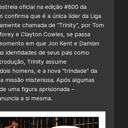
a estreia oficial na edição #800 da
confirma que é a única líder da Liga
adamente chamada de “Trinity”, por Tom
orey e Clayton Cowles, se passa
 momento em que Jon Kent e Damian
s identidades de seus pais como
rodução, Trinity assume
ois homens, e a nova “trindade” da
a missão misteriosa. Após algumas
de uma figura aprisionada –
anuncia a si mesma.