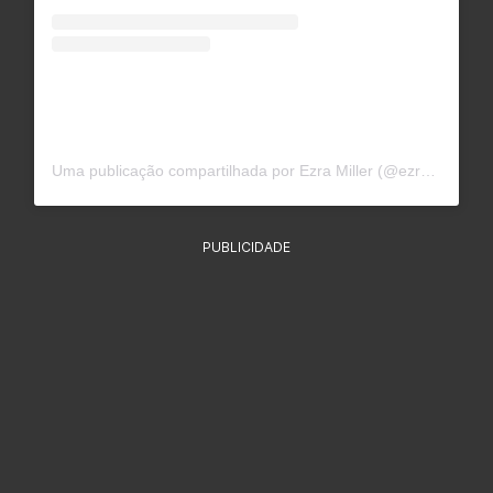
Uma publicação compartilhada por Ezra Miller (@ezra._x_.aradia)
PUBLICIDADE