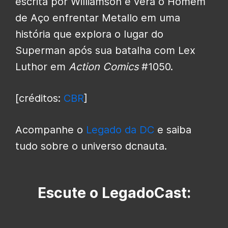
escrita por Williamson e verá o Homem
de Aço enfrentar Metallo em uma
história que explora o lugar do
Superman após sua batalha com Lex
Luthor em
Action Comics
#1050.
[créditos:
CBR
]
Acompanhe o
Legado da DC
e saiba
tudo sobre o universo dcnauta.
Escute o LegadoCast: