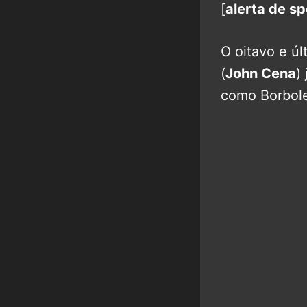
[
alerta de sp
O oitavo e úl
(
John Cena
)
como Borbole