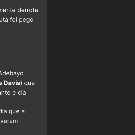
mente derrota
uta foi pego
 Adebayo
a Davis
) que
ante e cia
dia que a
iveram