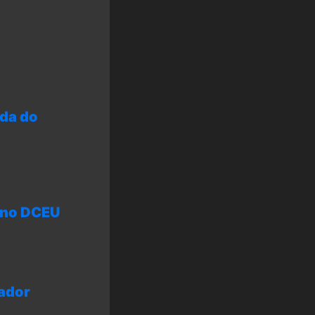
ada do
e no DCEU
cador