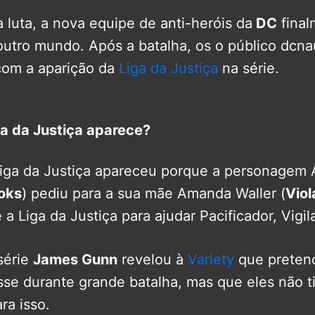
 luta, a nova equipe de anti-heróis da
DC
final
outro mundo. Após a batalha, os o público dcna
com a aparição da
Liga da Justiça
na série.
ga da Justiça aparece?
Liga da Justiça apareceu porque a personagem
ooks
) pediu para a sua mãe Amanda Waller (
Viol
a Liga da Justiça para ajudar Pacificador, Vigil
série
James Gunn
revelou à
Variety
que preten
sse durante grande batalha, mas que eles não t
ra isso.