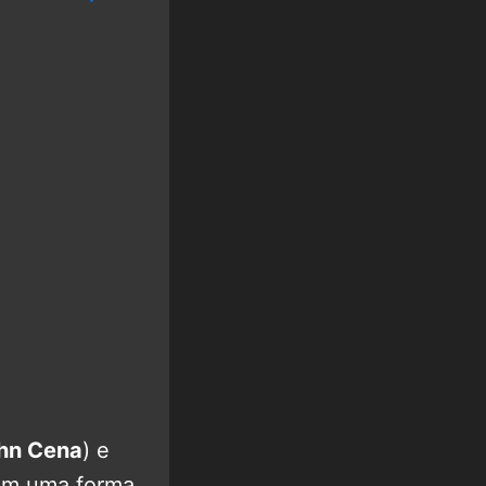
hn Cena
) e
em uma forma