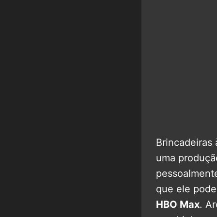
Brincadeiras 
uma produção
pessoalment
que ele pode
HBO Max
. A