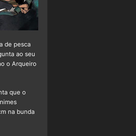
ha de pesca
rgunta ao seu
mo o Arqueiro
nta que o
animes
0cm na bunda