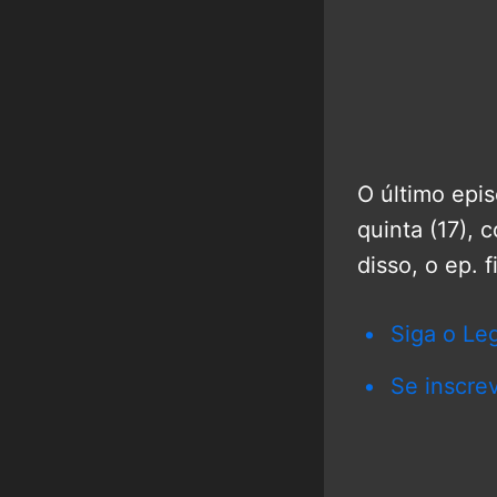
O último epi
quinta (17),
disso, o ep. 
Siga o Le
Se inscre