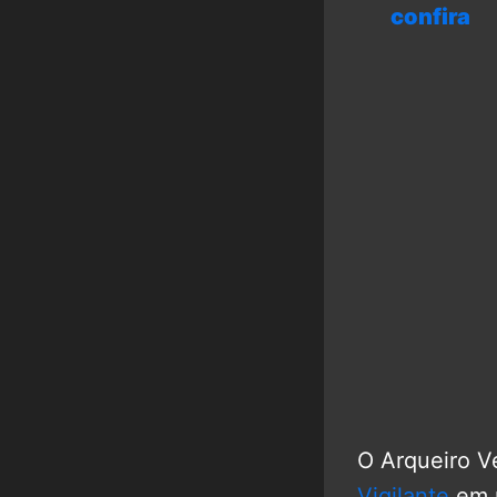
confira
O Arqueiro Ve
Vigilante
em u