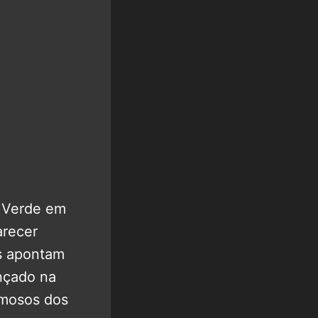
o Verde em
arecer
s apontam
ançado na
amosos dos