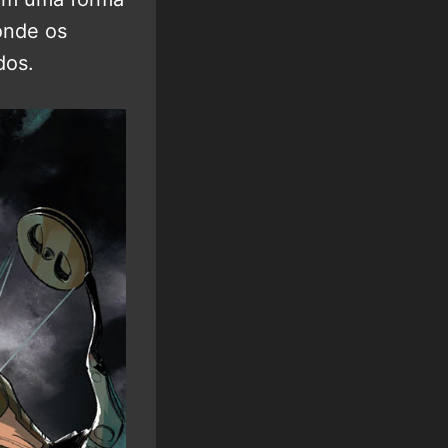
onde os
dos.