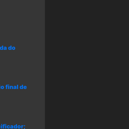
ada do
 final de
ificador;