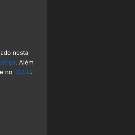
çado nesta
ustiça
. Além
e no
DCEU
.