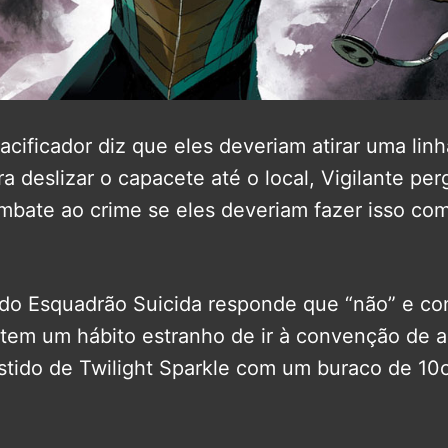
cificador diz que eles deveriam atirar uma lin
ra deslizar o capacete até o local, Vigilante pe
mbate ao crime se eles deveriam fazer isso co
 do Esquadrão Suicida responde que “não” e co
tem um hábito estranho de ir à convenção de 
tido de Twilight Sparkle com um buraco de 1