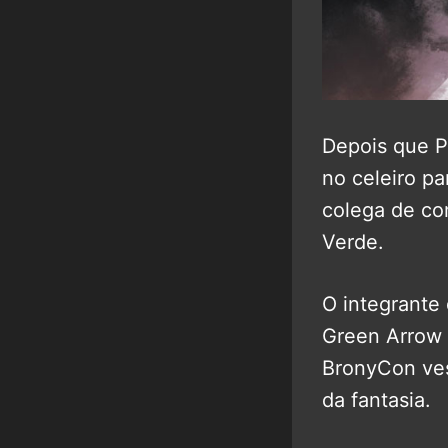
Depois que Pa
no celeiro pa
colega de co
Verde.
O integrante
Green Arrow 
BronyCon ves
da fantasia.