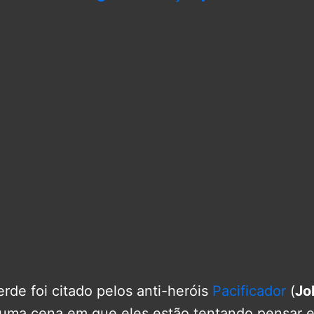
rde foi citado pelos anti-heróis
Pacificador
(
Jo
ma cena em que eles estão tentando pensar 