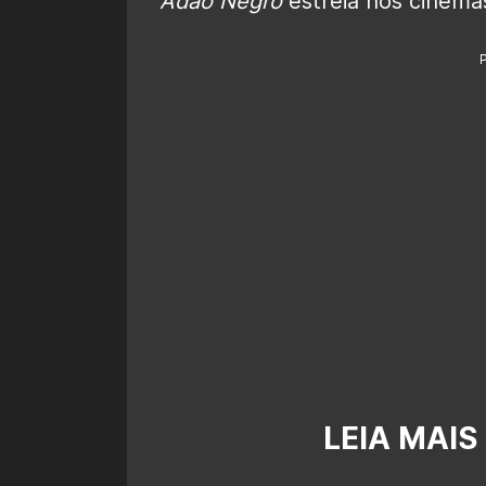
Adão Negro
estreia nos cinemas
LEIA MAIS