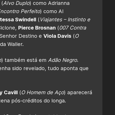
(
Alvo Duplo
) como Adrianna
ncontro Perfeito
) como Al
tessa Swindell
(
Viajantes – Instinto e
iclone,
Pierce Brosnan
(
007 Contra
/Senhor Destino e
Viola Davis
(
O
a Waller.
n
) também está em
Adão Negro
.
nha sido revelado, tudo aponta que
y Cavill
(
O Homem de Aço
) aparecerá
na pós-créditos do longa.