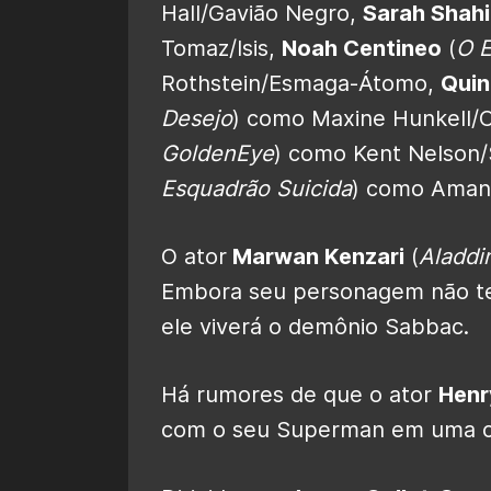
Hall/Gavião Negro,
Sarah Shahi
Tomaz/Isis,
Noah Centineo
(
O E
Rothstein/Esmaga-Átomo,
Quin
Desejo
) como Maxine Hunkell/C
GoldenEye
) como Kent Nelson
Esquadrão Suicida
) como Amand
O ator
Marwan Kenzari
(
Aladdi
Embora seu personagem não te
ele viverá o demônio Sabbac.
Há rumores de que o ator
Henr
com o seu Superman em uma ce