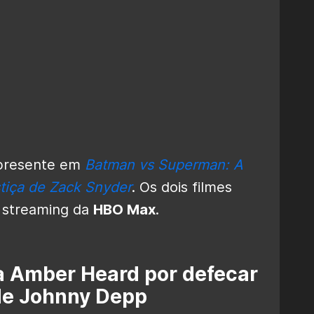
 presente em
Batman vs Superman: A
stiça de Zack Snyder
. Os dois filmes
e streaming da
HBO Max
.
a Amber Heard por defecar
de Johnny Depp