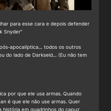
lhar para esse cara e depois defender
ck Snyder”
 pós-apocalíptica… todos os outros
ou do lado de Darkseid… (Eu não tem
lica por que ele usa armas. Quando
n é que ele não use armas. Quer
 história em quadrinhos do capuz