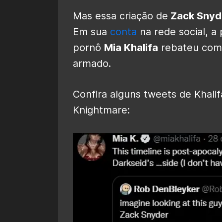
Mas essa criação de
Zack Snyd
Em sua
conta
na rede social, a 
pornô
Mia Khalifa
rebateu come
armado.
Confira alguns tweets de Khal
Knightmare: