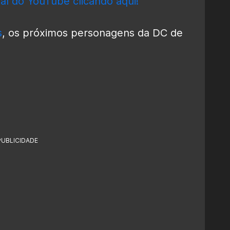
al do YouTube clicando aqui!
s
, os próximos personagens da DC de
PUBLICIDADE