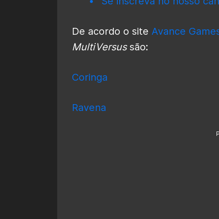
Se inscreva no nosso can
De acordo o site
Avance Game
MultiVersus
são:
Coringa
Ravena