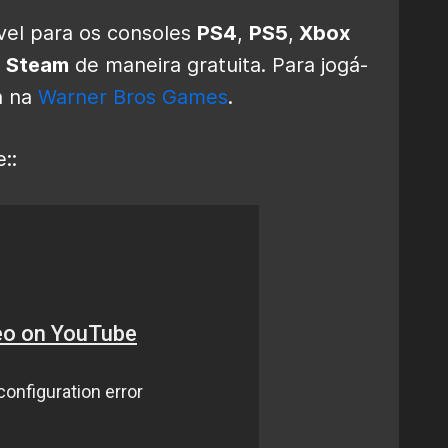
vel para os consoles
PS4
,
PS5
,
Xbox
a
Steam
de maneira gratuita. Para jogá-
a na
Warner Bros Games
.
::