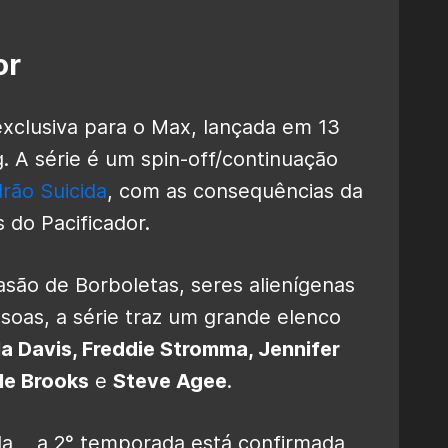
or
xclusiva para o Max, lançada em 13
. A série é um spin-off/continuação
rão Suicida
, com as consequências da
 do Pacificador.
são de Borboletas, seres alienígenas
oas, a série traz um grande elenco
a Davis, Freddie Stromma, Jennifer
lle Brooks
e
Steve Agee
.
a, , a 2° temporada está confirmada