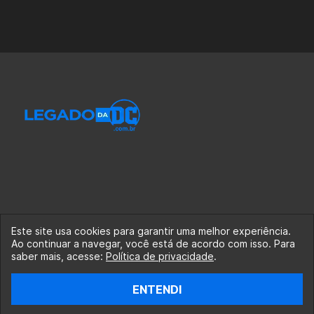
Este site usa cookies para garantir uma melhor experiência.
Ao continuar a navegar, você está de acordo com isso. Para
© 2020-2026 Legado da DC, uma empresa da Legado
saber mais, acesse:
Política de privacidade
.
Enterprises.
ENTENDI
fabiolobo