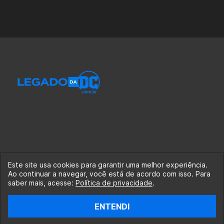
Este site usa cookies para garantir uma melhor experiência.
Ao continuar a navegar, você está de acordo com isso. Para
© 2020-2026 Legado da DC, uma empresa da Legado
saber mais, acesse:
Política de privacidade
.
Enterprises.
ENTENDI
fabiolobo