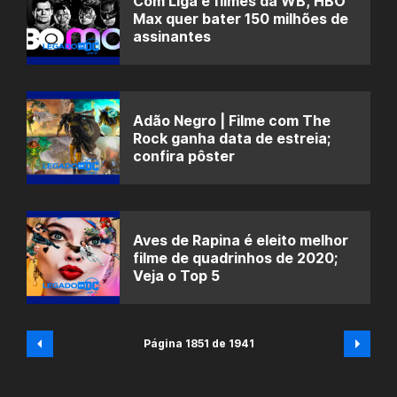
Com Liga e filmes da WB, HBO
Max quer bater 150 milhões de
assinantes
Adão Negro | Filme com The
Rock ganha data de estreia;
confira pôster
Aves de Rapina é eleito melhor
filme de quadrinhos de 2020;
Veja o Top 5
Página 1851 de 1941