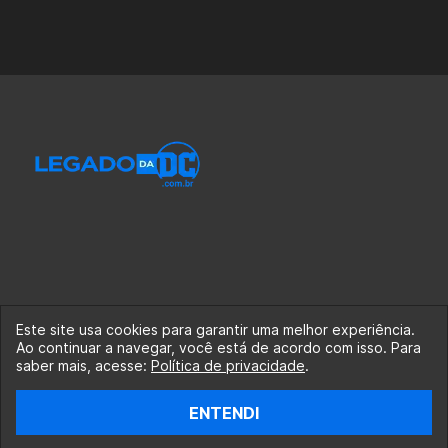
Este site usa cookies para garantir uma melhor experiência.
Ao continuar a navegar, você está de acordo com isso. Para
© 2020-2026 Legado da DC, uma empresa da Legado
saber mais, acesse:
Política de privacidade
.
Enterprises.
ENTENDI
fabiolobo