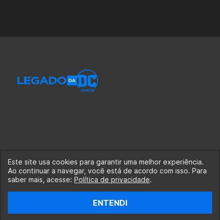
Este site usa cookies para garantir uma melhor experiência.
Ao continuar a navegar, você está de acordo com isso. Para
© 2020-2026 Legado da DC, uma empresa da Legado
saber mais, acesse:
Política de privacidade
.
Enterprises.
ENTENDI
fabiolobo