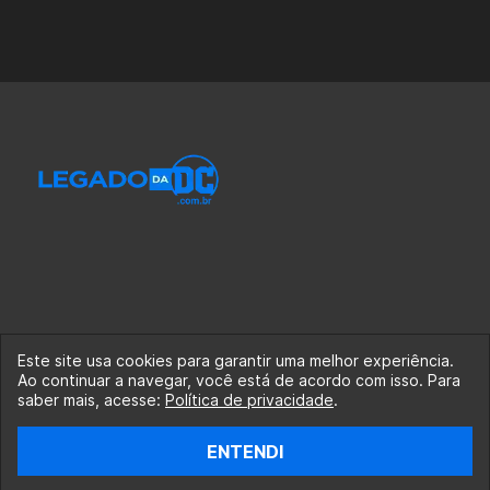
Este site usa cookies para garantir uma melhor experiência.
Ao continuar a navegar, você está de acordo com isso. Para
© 2020-2026 Legado da DC, uma empresa da Legado
saber mais, acesse:
Política de privacidade
.
Enterprises.
ENTENDI
fabiolobo