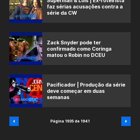
Superman & Lois | Ex-roteirista
faz sérias acusações contra a
série da CW
Zack Snyder pode ter
confirmado como Coringa
matou o Robin no DCEU
Pacificador | Produção da série
deve começar em duas
semanas
Página 1935 de 1941