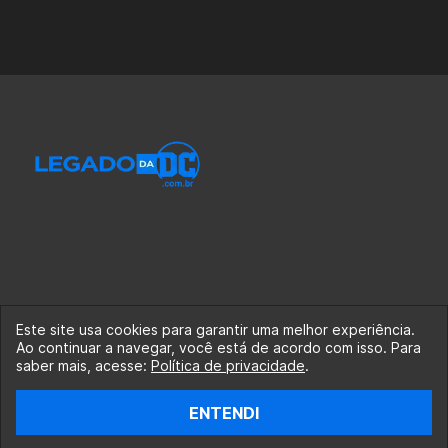
Este site usa cookies para garantir uma melhor experiência.
Ao continuar a navegar, você está de acordo com isso. Para
© 2020-2026 Legado da DC, uma empresa da Legado
saber mais, acesse:
Política de privacidade
.
Enterprises.
ENTENDI
fabiolobo