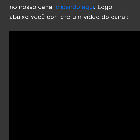
no nosso canal
clicando aqui
. Logo
abaixo você confere um vídeo do canal: