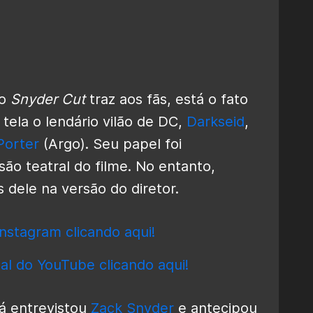
 o
Snyder Cut
traz aos fãs, está o fato
tela o lendário vilão de DC,
Darkseid
,
Porter
(Argo). Seu papel foi
o teatral do filme. No entanto,
dele na versão do diretor.
nstagram clicando aqui!
al do YouTube clicando aqui!
já entrevistou
Zack Snyder
e antecipou