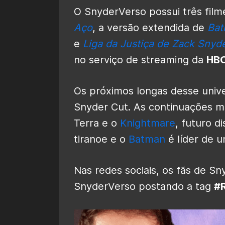
O SnyderVerso possui três film
Aço
, a versão extendida de
Bat
e
Liga da Justiça de Zack Snyd
no serviço de streaming da
HB
Os próximos longas desse univ
Snyder Cut. As continuações m
Terra e o
Knightmare
, futuro d
tiranoe e o
Batman
é líder de 
Nas redes sociais, os fãs de S
SnyderVerso postando a tag
#