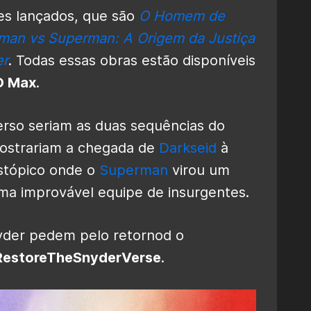
es lançados, que são
O Homem de
man vs Superman: A Origem da Justiça
er
. Todas essas obras estão disponíveis
O Max
.
erso seriam as duas sequências do
ostrariam a chegada de
Darkseid
à
istópico onde o
Superman
virou um
uma improvável equipe de insurgentes.
nyder pedem pelo retornod o
RestoreTheSnyderVerse
.