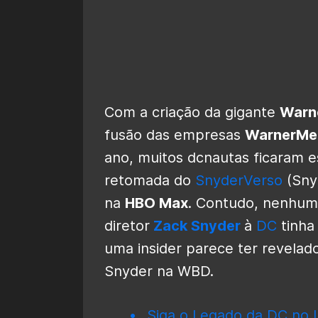
Com a criação da gigante
Warne
fusão das empresas
WarnerMe
ano, muitos dcnautas ficaram 
retomada do
SnyderVerso
(Sny
na
HBO Max
. Contudo, nenhum
diretor
Zack Snyder
à
DC
tinha 
uma insider parece ter revelad
Snyder na WBD.
Siga o Legado da DC no I