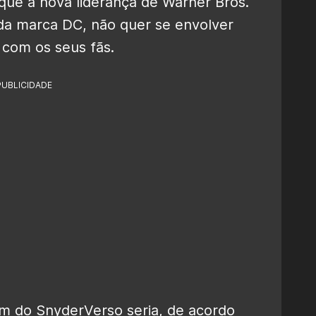
u que a nova liderança de Warner Bros.
 da marca DC, não quer se envolver
com os seus fãs.
PUBLICIDADE
im do SnyderVerso seria, de acordo