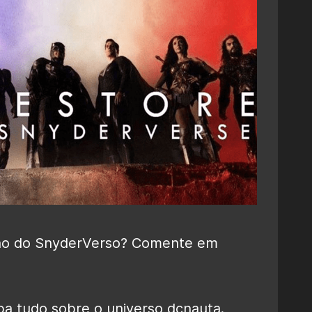
orno do SnyderVerso? Comente em
ba tudo sobre o universo dcnauta.