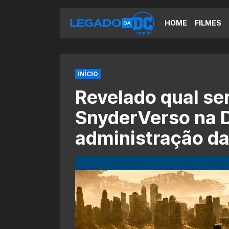
HOME
FILMES
INÍCIO
Revelado qual ser
SnyderVerso na 
administração d