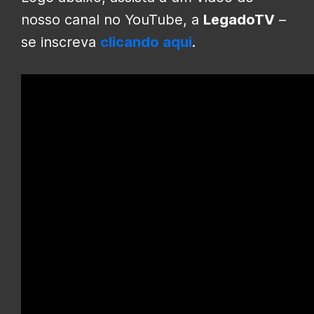
nosso canal no YouTube, a
LegadoTV
–
se inscreva
clicando aqui
.