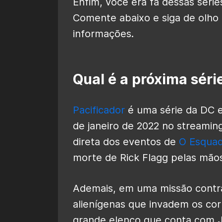
Enfim, você era fã dessas sér
Comente abaixo e siga de olho
informações.
Qual é a próxima séri
Pacificador
é uma série da DC e
de janeiro de 2022 no streaming
direta dos eventos de
O Esquad
morte de Rick Flagg pelas mãos
Ademais, em uma missão contra
alienígenas que invadem os cor
grande elenco que conta com