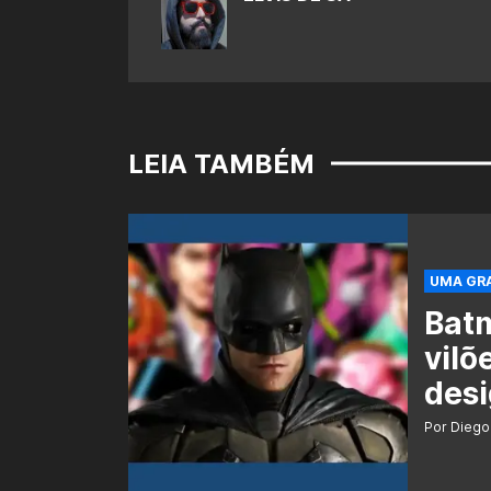
LEIA TAMBÉM
UMA GRA
Batm
vilõ
desi
Por Diego