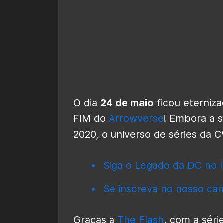
O dia
24 de maio
ficou eterniz
FIM do
Arrowverse
! Embora a 
2020, o universo de séries da 
Siga o Legado da DC no I
Se inscreva no nosso can
Graças a
The Flash
, com a séri