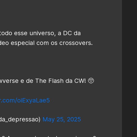
odo esse universo, a DC da
eo especial com os crossovers.
wverse e de The Flash da CW! 🥺
er.com/oiExyaLae5
da_depressao)
May 25, 2025