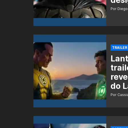
Por Diego
TRAILER
Lant
trai
reve
do L
Por Cass