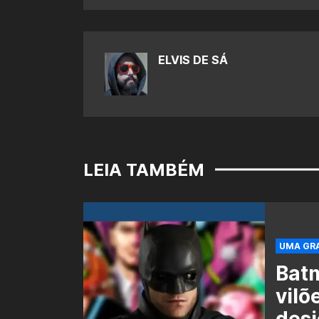
ELVIS DE SÁ
LEIA TAMBÉM
UMA GRA
Batm
vilõ
desi