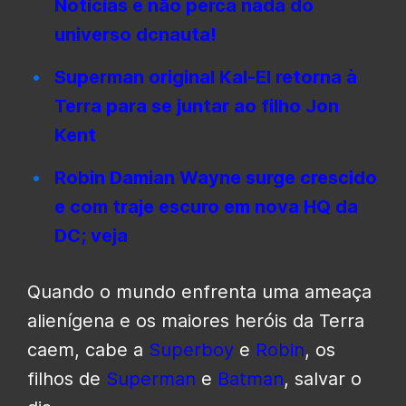
Notícias e não perca nada do
universo dcnauta!
Superman original Kal-El retorna à
Terra para se juntar ao filho Jon
Kent
Robin Damian Wayne surge crescido
e com traje escuro em nova HQ da
DC; veja
Quando o mundo enfrenta uma ameaça
alienígena e os maiores heróis da Terra
caem, cabe a
Superboy
e
Robin
, os
filhos de
Superman
e
Batman
, salvar o