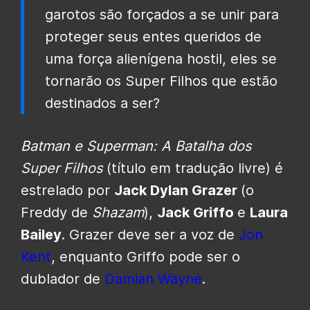
garotos são forçados a se unir para
proteger seus entes queridos de
uma força alienígena hostil, eles se
tornarão os Super Filhos que estão
destinados a ser?
Batman e Superman: A Batalha dos
Super Filhos
(título em tradução livre) é
estrelado por
Jack Dylan Grazer
(o
Freddy de
Shazam
),
Jack Griffo
e
Laura
Bailey
. Grazer deve ser a voz de
Jon
Kent
, enquanto Griffo pode ser o
dublador de
Damian Wayne
.