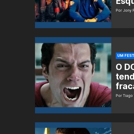
Esq
Por Jony 
UM FEST
O DC
tend
frac
Por Tiago 