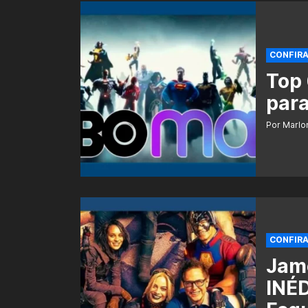
CONFIR
Top 
para
Por Marlo
CONFIR
Jame
INÉD