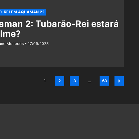
-REI EM AQUAMAN 2?
aman 2: Tubarão-Rei estará
ilme?
iano Meneses
17/09/2023
1
2
3
…
63
Página
Página
Página
Página