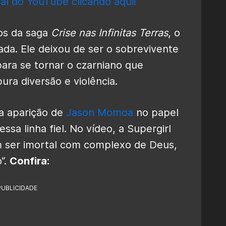
al do YouTube clicando aqui!
os da saga
Crise nas Infinitas Terras
, o
da. Ele deixou de ser o sobrevivente
ra se tornar o czarniano que
ura diversão e violência.
ra aparição de
Jason Momoa
no papel
ssa linha fiel. No vídeo, a Supergirl
m ser imortal com complexo de Deus,
“.
Confira:
PUBLICIDADE