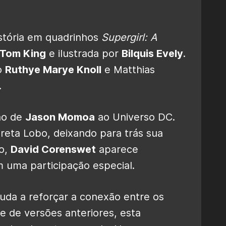
istória em quadrinhos
Supergirl: A
Tom King
e ilustrada por
Bilquis Evely
.
o
Ruthye Marye Knoll
e Matthias
.
no de
Jason Momoa
ao Universo DC.
preta Lobo, deixando para trás sua
o,
David Corenswet
aparece
ma participação especial.
uda a reforçar a conexão entre os
e de versões anteriores, esta