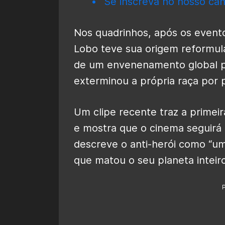
Se inscreva no nosso can
Nos quadrinhos, após os event
Lobo teve sua origem reformula
de um envenenamento global pa
exterminou a própria raça por p
Um clipe recente traz a primei
e mostra que o cinema seguirá e
descreve o anti-herói como “u
que matou o seu planeta inteiro