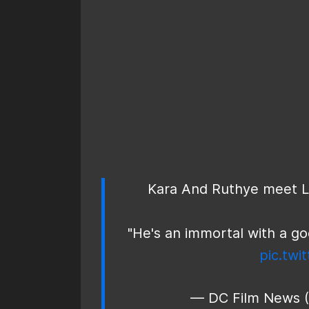
Kara And Ruthye meet Lo
"He's an immortal with a god
pic.twi
— DC Film News