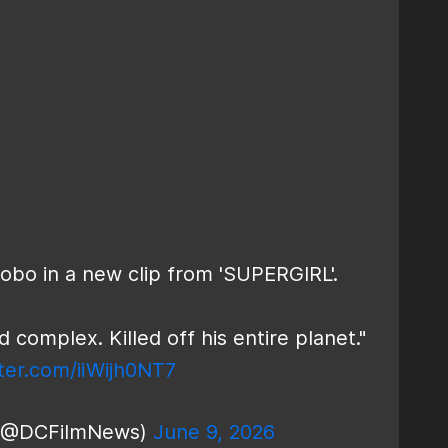
bo in a new clip from 'SUPERGIRL'.
 complex. Killed off his entire planet."
tter.com/iiWijh0NT7
 (@DCFilmNews)
June 9, 2026