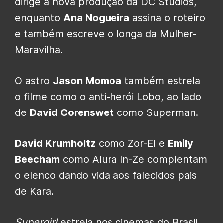
dirige a nova produção da DC Studios,
enquanto
Ana Nogueira
assina o roteiro
e também escreve o longa da Mulher-
Maravilha.
O astro
Jason Momoa
também estrela
o filme como o anti-herói Lobo, ao lado
de
David Corenswet
como Superman.
David Krumholtz
como Zor-El e
Emily
Beecham
como Alura In-Ze complentam
o elenco dando vida aos falecidos pais
de Kara.
Supergirl
estreia nos cinemas do Brasil