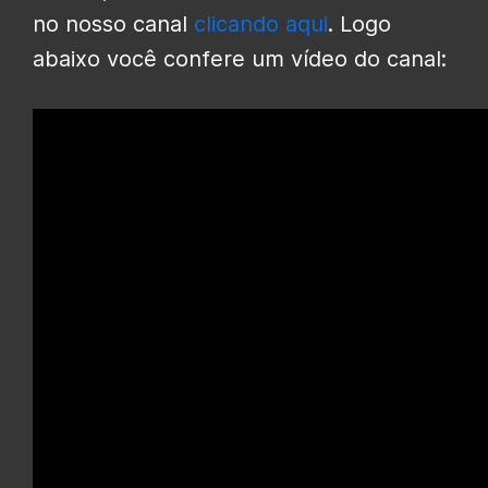
no nosso canal
clicando aqui
. Logo
abaixo você confere um vídeo do canal: