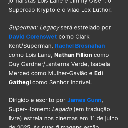
jornalistas Lois Lane e Jimmy Olsen. o
Supercão Krypto e o vilão Lex Luthor.
Superman: Legacy
será estrelado por
David Corenswet
como Clark
Kent/Superman,
Rachel Brosnahan
como Lois Lane,
Nathan Fillion
como
Guy Gardner/Lanterna Verde, Isabela
Merced como Mulher-Gavião e
Edi
Gathegi
como Senhor Incrível.
Dirigido e escrito por
James Gunn
,
Super-Homem:
Legado
(em tradução
livre) estreia nos cinemas em 11 de julho
de 2025. As suas filmagens estão