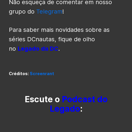
Não esqueça de comentar em nosso
grupo do
Telegram
!
Para saber mais novidades sobre as
séries DCnautas, fique de olho
no
Legado da DC
.
Créditos:
Screenrant
Escute o
Podcast do
Legado
: