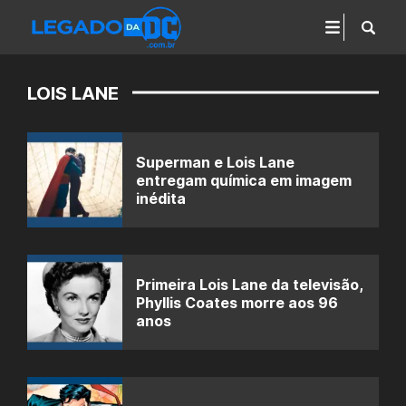
LOIS LANE
Superman e Lois Lane
entregam química em imagem
inédita
Primeira Lois Lane da televisão,
Phyllis Coates morre aos 96
anos